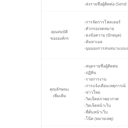
-ส่งรายชื่อผู้ติดต่อ (Send
-การจัดการโฟลเดอร์
-ตัวกรองจดหมาย
คุณสมบัติ
-ธงข้อความ (ปักหมุด)
ขององค์กร
-ค้นหาเมล
-มุมมองการสนทนาแบบเ
-สมุดรายชื่อผู้ติดต่อ
-ปฏิทิน
-รายการงาน
-การแจ้งเตือนเหตุการณ์
คุณลักษณะ
-ข่าวใหม่
เพิ่มเติม
-วิดเจ็ตสภาพอากาศ
-วิดเจ็ตหน้าเว็บ
-ที่คั่นหน้าเว็บ
-โน๊ต (หมายเหตุ)