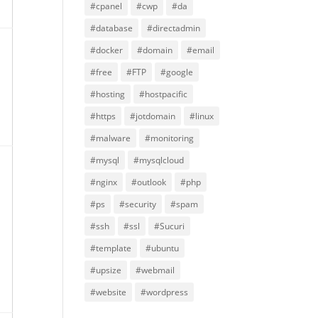
#cpanel
#cwp
#da
#database
#directadmin
#docker
#domain
#email
#free
#FTP
#google
#hosting
#hostpacific
#https
#jotdomain
#linux
#malware
#monitoring
#mysql
#mysqlcloud
#nginx
#outlook
#php
#ps
#security
#spam
#ssh
#ssl
#Sucuri
#template
#ubuntu
#upsize
#webmail
#website
#wordpress