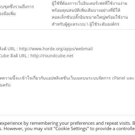
ผู้ใช้ที่ต้องการเว็บอินเตอร์เฟสที่ใช้งานง่าย
ครบชุดซึ่งรวมถึงการ
พร้อมคุณสมบัติเพิ่มเติมบางอย่างที่มีให้
องมือเพิ่ม
คอลเล็กชันปลั๊กอินขนาดใหญ่พร้อมใช้งาน
สำหรับผู้ดูแลระบบ \ ผู้ใช้ระดับองค์กร
de ลิงค์ URL : http://www.horde.org/apps/webmail
ndCube ลิงค์ URL : http://roundcube.net
อ่านบทความนี้จะเข้าใจเกี่ยวกับแอปพลิเคชั่นเว็บเมลบนระบบจัดการ cPanel และ
้นครับ
 experience by remembering your preferences and repeat visits. 
es. However, you may visit "Cookie Settings" to provide a controll
td.
All rights reserved.
Terms of Service
.
Privacy policy.