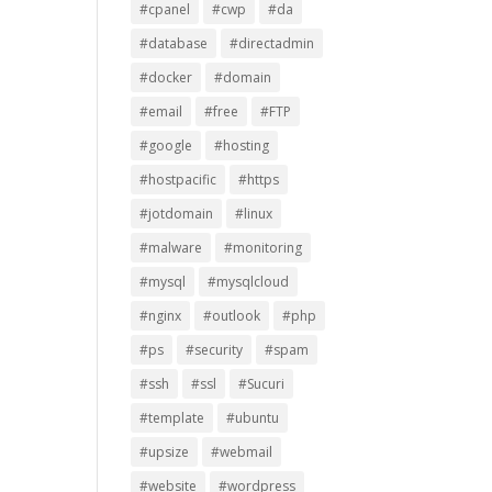
#cpanel
#cwp
#da
#database
#directadmin
#docker
#domain
#email
#free
#FTP
#google
#hosting
#hostpacific
#https
#jotdomain
#linux
#malware
#monitoring
#mysql
#mysqlcloud
#nginx
#outlook
#php
#ps
#security
#spam
#ssh
#ssl
#Sucuri
#template
#ubuntu
#upsize
#webmail
#website
#wordpress