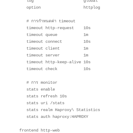
   log                     global

   option                  httplog

   # การกำหนดค่า timeout

   timeout http-request    10s

   timeout queue           1m

   timeout connect         10s

   timeout client          1m

   timeout server          1m

   timeout http-keep-alive 10s

   timeout check           10s

   # การ monitor

   stats enable

   stats refresh 10s

   stats uri /stats

   stats realm Haproxy\ Statistics

   stats auth haproxy:HAPROXY

frontend http-web
