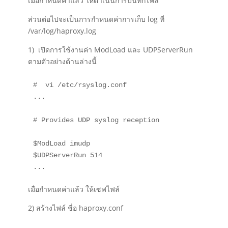
เมื่อกำหนดค่าแล้ว ให้ดำเนินการบันทึกไฟล์
ส่วนต่อไปจะเป็นการกำหนดค่าการเก็บ log ที่
/var/log/haproxy.log
1) เปิดการใช้งานค่า ModLoad และ UDPServerRun
ตามตัวอย่างด้านล่างนี้
#  vi /etc/rsyslog.conf

...

# Provides UDP syslog reception

$ModLoad imudp

$UDPServerRun 514

...
เมื่อกำหนดค่าแล้ว ให้เซฟไฟล์
2) สร้างไฟล์ ชื่อ haproxy.conf