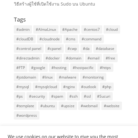
วิธีสร้างผู้ใช้ที่เปิดใช้งาน Sudo บน Ubuntu
Tags
#admin
#AlmaLinux
#Apache
#centos7
#cloud
#cloudDB
#cloudnode
#cms
#command
#control panel
#cpanel
#cwp
#da
#database
#directadmin
#docker
#domain
#email
#free
#FTP
#google
#hosting
#hostpacific
#https
#jotdomain
#linux
#malware
#monitoring
#mysql
#mysqlcloud
#nginx
#outlook
#php
#ps
#security
#spam
#ssh
#ssl
#Sucuri
#template
#ubuntu
#upsize
#webmail
#website
#wordpress
We use cookies on our website to give you the most