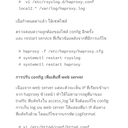
#  vi /etc/rsyslog.d/haproxy.conf

local2.* /var/log/haproxy.log
เมื่อกำหนดค่าแล้ว ให้เซฟไฟล์
ตรวจสอบความถูกต้องของไฟล์ config อีกครั้ง
และ restart service ที่เกี่ยวข้องหลังจากที่มีการแก้ไข
# haproxy -f /etc/haproxy/haproxy.cfg

# systemctl restart rsyslog

# systemctl restart haproxy
การปรับ config เพิ่มเติมที่ web server
เนื่องจาก web server แต่ละตัวจะเห็น IP ที่เรียกเข้ามา
จาก haproxy ข้างหน้า ทำให้ไม่สามารถดูที่มาของ
traffic ที่แท้จริงใน access_log ได้ จึงต้องแก้ไข config
การเก็บ log บน web server ให้แสดงที่มา IP ต้นทาง
ที่แท้จริงด้วย
โดยแก้ไขจากบรรทัด LogFormat
# vi /etc/httpd/conf/httpd.conf
