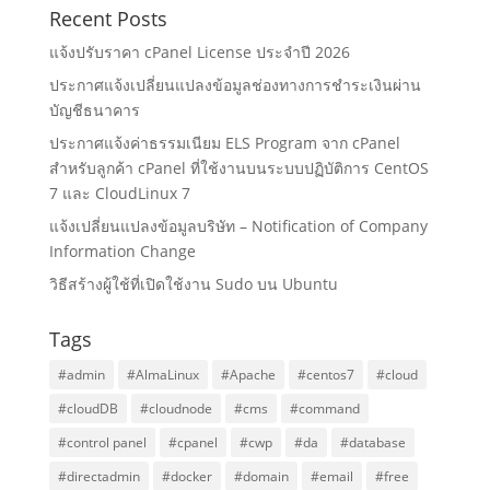
Recent Posts
แจ้งปรับราคา cPanel License ประจำปี 2026
ประกาศแจ้งเปลี่ยนแปลงข้อมูลช่องทางการชำระเงินผ่าน
บัญชีธนาคาร
ประกาศแจ้งค่าธรรมเนียม ELS Program จาก cPanel
สำหรับลูกค้า cPanel ที่ใช้งานบนระบบปฏิบัติการ CentOS
7 และ CloudLinux 7
แจ้งเปลี่ยนแปลงข้อมูลบริษัท – Notification of Company
Information Change
วิธีสร้างผู้ใช้ที่เปิดใช้งาน Sudo บน Ubuntu
Tags
#admin
#AlmaLinux
#Apache
#centos7
#cloud
#cloudDB
#cloudnode
#cms
#command
#control panel
#cpanel
#cwp
#da
#database
#directadmin
#docker
#domain
#email
#free