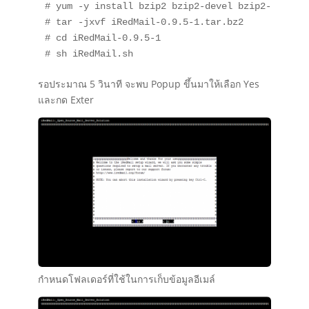
# yum -y install bzip2 bzip2-devel bzip2-libs

# tar -jxvf iRedMail-0.9.5-1.tar.bz2

# cd iRedMail-0.9.5-1

# sh iRedMail.sh
รอประมาณ 5 วินาที จะพบ Popup ขึ้นมาให้เลือก Yes
และกด Exter
กำหนดโฟลเดอร์ที่ใช้ในการเก็บข้อมูลอีเมล์