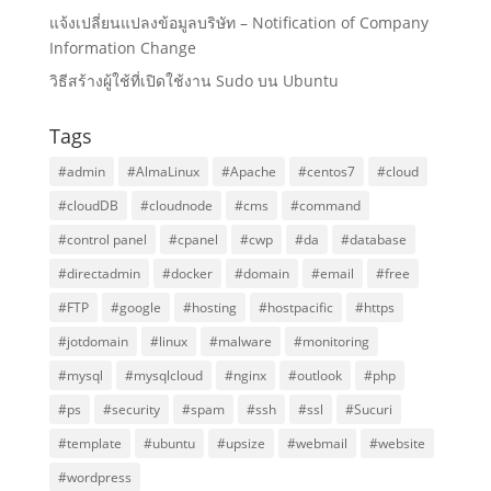
แจ้งเปลี่ยนแปลงข้อมูลบริษัท – Notification of Company
Information Change
วิธีสร้างผู้ใช้ที่เปิดใช้งาน Sudo บน Ubuntu
Tags
#admin
#AlmaLinux
#Apache
#centos7
#cloud
#cloudDB
#cloudnode
#cms
#command
#control panel
#cpanel
#cwp
#da
#database
#directadmin
#docker
#domain
#email
#free
#FTP
#google
#hosting
#hostpacific
#https
#jotdomain
#linux
#malware
#monitoring
#mysql
#mysqlcloud
#nginx
#outlook
#php
#ps
#security
#spam
#ssh
#ssl
#Sucuri
#template
#ubuntu
#upsize
#webmail
#website
#wordpress