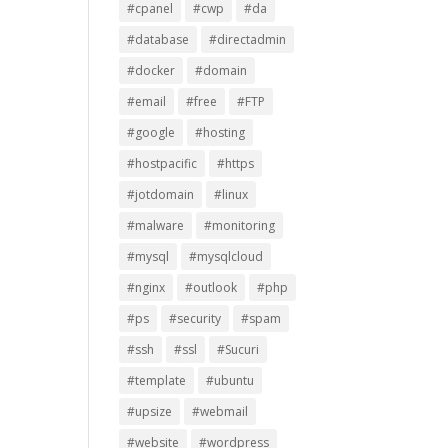
#cpanel
#cwp
#da
#database
#directadmin
#docker
#domain
#email
#free
#FTP
#google
#hosting
#hostpacific
#https
#jotdomain
#linux
#malware
#monitoring
#mysql
#mysqlcloud
#nginx
#outlook
#php
#ps
#security
#spam
#ssh
#ssl
#Sucuri
#template
#ubuntu
#upsize
#webmail
#website
#wordpress