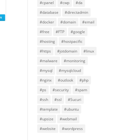
#cpanel
#cwp
#da
#database
#directadmin
#docker
#domain
#email
#free
#FTP
#google
#hosting
#hostpacific
#https
#jotdomain
#linux
#malware
#monitoring
#mysql
#mysqlcloud
#nginx
#outlook
#php
#ps
#security
#spam
#ssh
#ssl
#Sucuri
#template
#ubuntu
#upsize
#webmail
#website
#wordpress