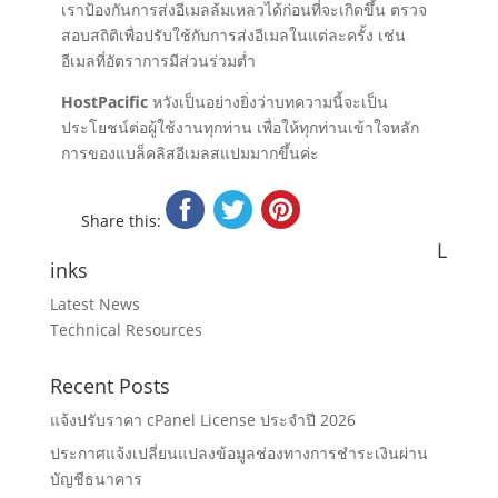
เราป้องกันการส่งอีเมลล้มเหลวได้ก่อนที่จะเกิดขึ้น ตรวจ
สอบสถิติเพื่อปรับใช้กับการส่งอีเมลในแต่ละครั้ง เช่น
อีเมลที่อัตราการมีส่วนร่วมต่ำ
HostPacific
หวังเป็นอย่างยิ่งว่าบทความนี้จะเป็น
ประโยชน์ต่อผู้ใช้งานทุกท่าน เพื่อให้ทุกท่านเข้าใจหลัก
การของแบล็คลิสอีเมลสแปมมากขึ้นค่ะ
Share this:
L
inks
Latest News
Technical Resources
Recent Posts
แจ้งปรับราคา cPanel License ประจำปี 2026
ประกาศแจ้งเปลี่ยนแปลงข้อมูลช่องทางการชำระเงินผ่าน
บัญชีธนาคาร