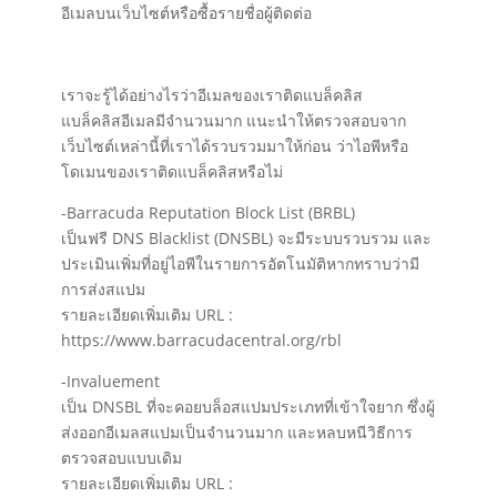
อีเมลบนเว็บไซต์หรือซื้อรายชื่อผู้ติดต่อ
เราจะรู้ได้อย่างไรว่าอีเมลของเราติดแบล็คลิส
แบล็คลิสอีเมลมีจำนวนมาก แนะนำให้ตรวจสอบจาก
เว็บไซต์เหล่านี้ที่เราได้รวบรวมมาให้ก่อน ว่าไอพีหรือ
โดเมนของเราติดแบล็คลิสหรือไม่
-Barracuda Reputation Block List (BRBL)
เป็นฟรี DNS Blacklist (DNSBL) จะมีระบบรวบรวม และ
ประเมินเพิ่มที่อยู่ไอพีในรายการอัตโนมัติหากทราบว่ามี
การส่งสแปม
รายละเอียดเพิ่มเติม URL :
https://www.barracudacentral.org/rbl
-Invaluement
เป็น DNSBL ที่จะคอยบล็อสแปมประเภทที่เข้าใจยาก ซึ่งผู้
ส่งออกอีเมลสแปมเป็นจำนวนมาก และหลบหนีวิธีการ
ตรวจสอบแบบเดิม
รายละเอียดเพิ่มเติม URL :