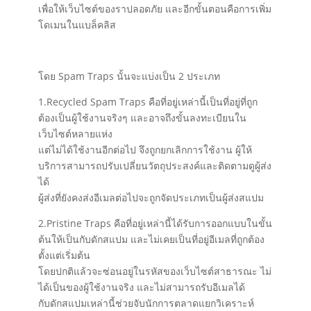
เพื่อให้เว็บไซต์ของราปลอดภัย และอีกขั้นตอนคือการเพิ่ม
โดเมนในแบล็คลิส
โดย Spam Traps นั้นจะแบ่งเป็น 2 ประเภท
1.Recycled Spam Traps คือที่อยู่เหล่านี้เป็นที่อยู่ที่ถูก
ต้องเป็นผู้ใช้งานจริงๆ และอาจถึงขั้นลงทะเบียนใน
เว็บไซต์หลายแห่ง
แต่ไม่ได้ใช้งานอีกต่อไป จึงถูกยกเลิกการใช้งาน ผู้ให้
บริการสามารถปรับเปลี่ยนวัตถุประสงค์และติดตามดูผู้ส่ง
ได้
ผู้ส่งที่ยังคงส่งอีเมลต่อไปจะถูกจัดประเภทเป็นผู้ส่งสแปม
2.Pristine Traps คือที่อยู่เหล่านี้ได้รับการออกแบบในขั้น
ต้นให้เป็นกับดักสแปม และไม่เคยเป็นที่อยู่อีเมลที่ถูกต้อง
ตั้งแต่เริ่มต้น
โดยปกติแล้วจะซ่อนอยู่ในรหัสของเว็บไซต์สาธารณะ ไม่
ได้เป็นของผู้ใช้งานจริง และไม่สามารถรับอีเมลได้
กับดักสแปมเหล่านี้ช่วยจับนักการตลาดแยกวิเคราะห์