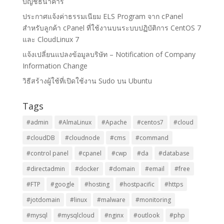
บัญชีธนาคาร
ประกาศแจ้งค่าธรรมเนียม ELS Program จาก cPanel
สำหรับลูกค้า cPanel ที่ใช้งานบนระบบปฏิบัติการ CentOS 7
และ CloudLinux 7
แจ้งเปลี่ยนแปลงข้อมูลบริษัท – Notification of Company
Information Change
วิธีสร้างผู้ใช้ที่เปิดใช้งาน Sudo บน Ubuntu
Tags
#admin
#AlmaLinux
#Apache
#centos7
#cloud
#cloudDB
#cloudnode
#cms
#command
#control panel
#cpanel
#cwp
#da
#database
#directadmin
#docker
#domain
#email
#free
#FTP
#google
#hosting
#hostpacific
#https
#jotdomain
#linux
#malware
#monitoring
#mysql
#mysqlcloud
#nginx
#outlook
#php