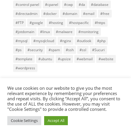
#control panel
#cpanel
#cwp
#da
#database
#directadmin
#docker
#domain
#email
#free
#FTP
#google
#hosting
#hostpacific
#https
#jotdomain
#linux
#malware
#monitoring
#mysql
#mysqlcloud
#nginx
#outlook
#php
#ps
#security
#spam
#ssh
#ssl
#Sucuri
#template
#ubuntu
#upsize
#webmail
#website
#wordpress
We use cookies on our website to give you the most
relevant experience by remembering your preferences
and repeat visits. By clicking “Accept All”, you consent to
Copyright © 2000-2025,
Terabits Network Co., Ltd.
All
the use of ALL the cookies. However, you may visit
rights reserved.
Terms of Service
.
Privacy policy.
"Cookie Settings" to provide a controlled consent.
Address: 25/52 Town Avenue Time Thakham 16, Soi
Cookie Settings
Accept All
Tha Kham 16, Tha Kham Rd., Samaedum,
Bangkhuntian, Bangkok 10150
Contact Us
.