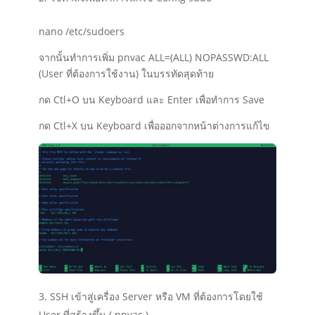
nano /etc/sudoers
จากนั้นทำการเพิ่ม
pnvac ALL=(ALL) NOPASSWD:ALL
(User ที่ต้องการใช้งาน)
ในบรรทัดสุดท้าย
กด Ctl+O บน Keyboard และ Enter เพื่อทำการ Save
กด Ctl+X บน Keyboard เพื่อออกจากหน้าต่างการแก้ไข
SSH เข้าสู่เครื่อง Server หรือ VM ที่ต้องการโดยใช้
User ที่สร้างขึ้น ( pnvac )