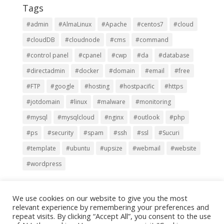
Tags
#admin
#AlmaLinux
#Apache
#centos7
#cloud
#cloudDB
#cloudnode
#cms
#command
#control panel
#cpanel
#cwp
#da
#database
#directadmin
#docker
#domain
#email
#free
#FTP
#google
#hosting
#hostpacific
#https
#jotdomain
#linux
#malware
#monitoring
#mysql
#mysqlcloud
#nginx
#outlook
#php
#ps
#security
#spam
#ssh
#ssl
#Sucuri
#template
#ubuntu
#upsize
#webmail
#website
#wordpress
We use cookies on our website to give you the most
relevant experience by remembering your preferences and
repeat visits. By clicking “Accept All”, you consent to the use
Copyright © 2000-2025,
Terabits Network Co., Ltd.
All