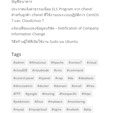
บัญชีธนาคาร
ประกาศแจ้งค่าธรรมเนียม ELS Program จาก cPanel
สำหรับลูกค้า cPanel ที่ใช้งานบนระบบปฏิบัติการ CentOS
7 และ CloudLinux 7
แจ้งเปลี่ยนแปลงข้อมูลบริษัท – Notification of Company
Information Change
วิธีสร้างผู้ใช้ที่เปิดใช้งาน Sudo บน Ubuntu
Tags
#admin
#AlmaLinux
#Apache
#centos7
#cloud
#cloudDB
#cloudnode
#cms
#command
#control panel
#cpanel
#cwp
#da
#database
#directadmin
#docker
#domain
#email
#free
#FTP
#google
#hosting
#hostpacific
#https
#jotdomain
#linux
#malware
#monitoring
#mysql
#mysqlcloud
#nginx
#outlook
#php