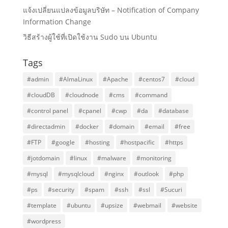
แจ้งเปลี่ยนแปลงข้อมูลบริษัท – Notification of Company
Information Change
วิธีสร้างผู้ใช้ที่เปิดใช้งาน Sudo บน Ubuntu
Tags
#admin
#AlmaLinux
#Apache
#centos7
#cloud
#cloudDB
#cloudnode
#cms
#command
#control panel
#cpanel
#cwp
#da
#database
#directadmin
#docker
#domain
#email
#free
#FTP
#google
#hosting
#hostpacific
#https
#jotdomain
#linux
#malware
#monitoring
#mysql
#mysqlcloud
#nginx
#outlook
#php
#ps
#security
#spam
#ssh
#ssl
#Sucuri
#template
#ubuntu
#upsize
#webmail
#website
#wordpress