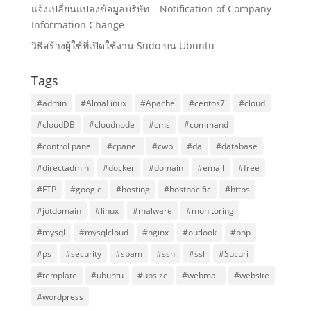
แจ้งเปลี่ยนแปลงข้อมูลบริษัท – Notification of Company
Information Change
วิธีสร้างผู้ใช้ที่เปิดใช้งาน Sudo บน Ubuntu
Tags
#admin
#AlmaLinux
#Apache
#centos7
#cloud
#cloudDB
#cloudnode
#cms
#command
#control panel
#cpanel
#cwp
#da
#database
#directadmin
#docker
#domain
#email
#free
#FTP
#google
#hosting
#hostpacific
#https
#jotdomain
#linux
#malware
#monitoring
#mysql
#mysqlcloud
#nginx
#outlook
#php
#ps
#security
#spam
#ssh
#ssl
#Sucuri
#template
#ubuntu
#upsize
#webmail
#website
#wordpress