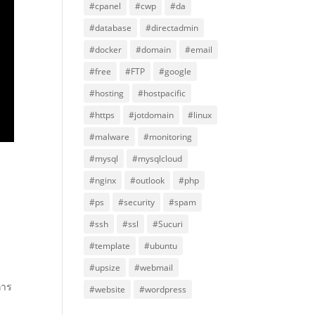
#cpanel
#cwp
#da
#database
#directadmin
#docker
#domain
#email
#free
#FTP
#google
#hosting
#hostpacific
#https
#jotdomain
#linux
#malware
#monitoring
#mysql
#mysqlcloud
#nginx
#outlook
#php
#ps
#security
#spam
#ssh
#ssl
#Sucuri
#template
#ubuntu
#upsize
#webmail
การ
#website
#wordpress