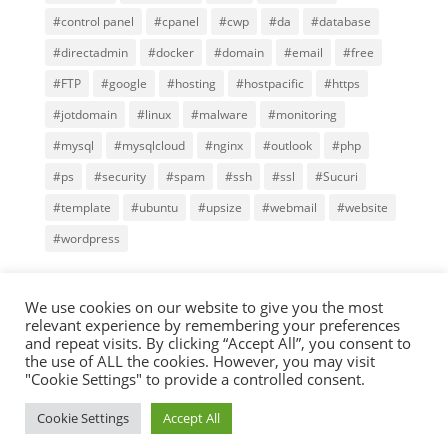
#control panel
#cpanel
#cwp
#da
#database
#directadmin
#docker
#domain
#email
#free
#FTP
#google
#hosting
#hostpacific
#https
#jotdomain
#linux
#malware
#monitoring
#mysql
#mysqlcloud
#nginx
#outlook
#php
#ps
#security
#spam
#ssh
#ssl
#Sucuri
#template
#ubuntu
#upsize
#webmail
#website
#wordpress
We use cookies on our website to give you the most
relevant experience by remembering your preferences
and repeat visits. By clicking “Accept All”, you consent to
Copyright © 2000-2025,
Terabits Network Co., Ltd.
All
the use of ALL the cookies. However, you may visit
rights reserved.
Terms of Service
.
Privacy policy.
"Cookie Settings" to provide a controlled consent.
Address: 25/52 Town Avenue Time Thakham 16, Soi
Cookie Settings
Accept All
Tha Kham 16, Tha Kham Rd., Samaedum,
Bangkhuntian, Bangkok 10150
Contact Us
.