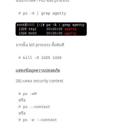
ขั้นแรกให้หา PID ของ process
# ps -A | grep agetty
จากนั้น kill process ทิ้งทันที
# kill -9 1325 1326
แสดงข้อมูลความปลอดภัย
28) แสดง security context
# ps -eM

หรือ

# ps --context

หรือ

# ps -e --context