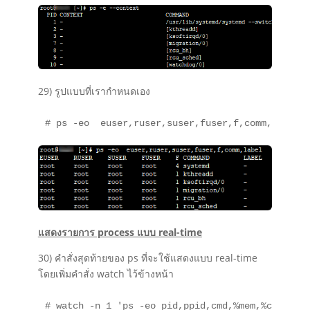
29) รูปแบบที่เรากำหนดเอง
# ps -eo  euser,ruser,suser,fuser,f,comm,label
แสดงรายการ process แบบ real-time
30) คำสั่งสุดท้ายของ ps ที่จะใช้แสดงแบบ real-time
โดยเพิ่มคำสั่ง watch ไว้ข้างหน้า
# watch -n 1 'ps -eo pid,ppid,cmd,%mem,%cpu --s