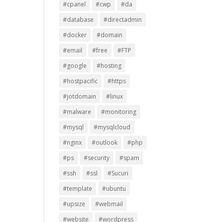
#cpanel
#cwp
#da
#database
#directadmin
#docker
#domain
#email
#free
#FTP
#google
#hosting
#hostpacific
#https
#jotdomain
#linux
#malware
#monitoring
#mysql
#mysqlcloud
#nginx
#outlook
#php
#ps
#security
#spam
#ssh
#ssl
#Sucuri
#template
#ubuntu
#upsize
#webmail
#website
#wordpress